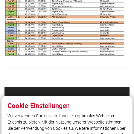
Unser Leitsatz
Cookie-Einstellungen
Gott zur Ehr', dem Nächsten zur Wehr!
Wir verwenden Cookies, um Ihnen ein optimales Webseiten-
Spendenkonto:
Erlebnis zu bieten. Mit der Nutzung unserer Webseite stimmen
Konto IBAN: DE53 7315 0000 0380 3802 61
Sie der Verwendung von Cookies zu. Weitere Informationen über
Sparkasse Schwaben-Bodensee