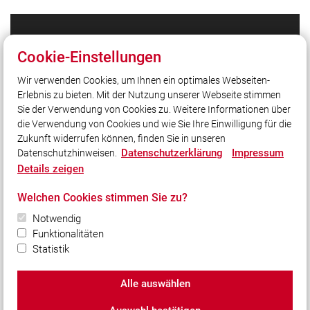
Unser Leitsatz
Cookie-Einstellungen
Gott zur Ehr', dem Nächsten zur Wehr!
Wir verwenden Cookies, um Ihnen ein optimales Webseiten-
Spendenkonto:
Erlebnis zu bieten. Mit der Nutzung unserer Webseite stimmen
Konto IBAN: DE53 7315 0000 0380 3802 61
Sie der Verwendung von Cookies zu. Weitere Informationen über
Sparkasse Schwaben-Bodensee
die Verwendung von Cookies und wie Sie Ihre Einwilligung für die
Zukunft widerrufen können, finden Sie in unseren
Datenschutzerklärung
Impressum
Datenschutzhinweisen.
Social Media
Details zeigen
Auch unterwegs immer auf dem Laufenden bleiben?
Welchen Cookies stimmen Sie zu?
Bleiben Sie mit uns in Kontakt und vernetzen Sie sich
Notwendig
mit uns!
Funktionalitäten
Statistik
Alle auswählen
© 2026 www.feuerwehr-westheim.de