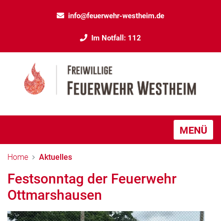
info@feuerwehr-westheim.de
Im Notfall: 112
MENÜ
Home
Aktuelles
Festsonntag der Feuerwehr
Ottmarshausen